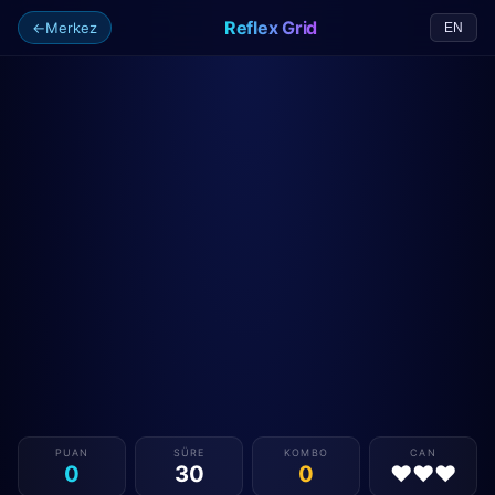
Reflex Grid
←
Merkez
EN
PUAN
SÜRE
KOMBO
CAN
0
30
0
♥♥♥