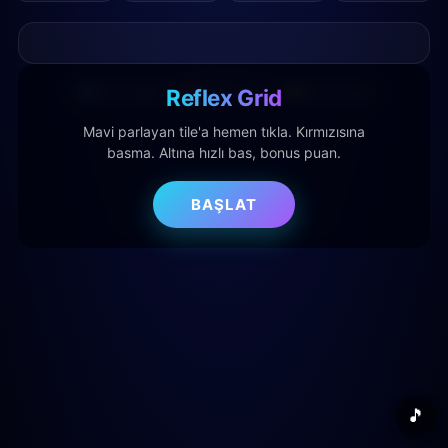
Reflex Grid
Mavi: +1 puan
Kırmızı: -1 can
Altın: +5 puan
Mavi parlayan tile'a hemen tıkla. Kırmızısına
basma. Altına hızlı bas, bonus puan.
BAŞLAT
🎵