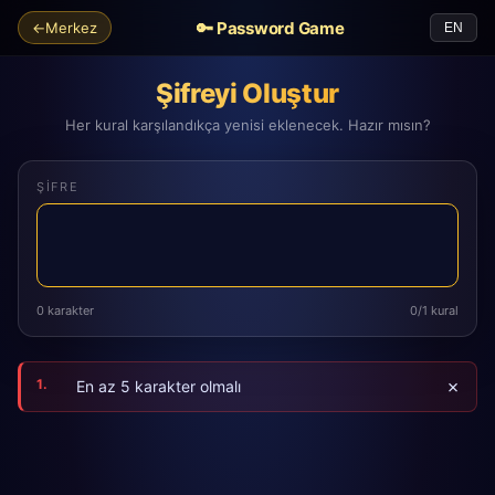
🔑 Password Game
←
Merkez
EN
Şifreyi Oluştur
Her kural karşılandıkça yenisi eklenecek. Hazır mısın?
ŞIFRE
0
karakter
0
/
1
kural
1.
✗
En az 5 karakter olmalı