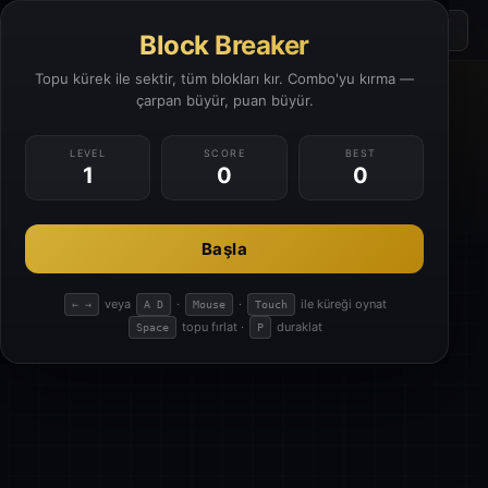
BLOCK BREAKER
⏸
← Hub
Block Breaker
YIGITISH EMPIRE
Topu kürek ile sektir, tüm blokları kır. Combo'yu kırma —
LEVEL
SCORE
LIVES
COMBO
1
çarpan büyür, puan büyür.
0
3
×1
LEVEL
SCORE
BEST
1
0
0
Başla
veya
·
·
ile küreği oynat
← →
A D
Mouse
Touch
topu fırlat ·
duraklat
Space
P